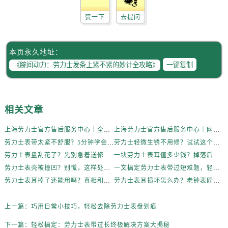
赞一下
去提问
本页永久地址：
一键复制
相关文章
上海劳力士官方售后服务中心｜全新维修门店地址及电话权威信息公示（2026年6月最新）
上海劳力士官方售后服务中心｜网点地址与电话权威信息公示（2026年6月最新）
劳力士表带太紧不舒服？5分钟学会自己调节长度
劳力士轻微生锈不用修？试试这个家庭小妙方
劳力士表盘刮花了？先别急着送修，试试这几种方法
一块劳力士表耳值多少钱？掉落后最省钱的解决方式
劳力士表壳被撞凹？别慌，这样处理最稳妥
一文搞定劳力士表带过短难题，轻松佩戴不将就
劳力士表耳掉了还能用吗？真相和解决方案来了
劳力士表耳损坏怎么办？老钟表匠透露关键技巧
上一篇：
巧用日常小技巧，轻松去除劳力士表盘划痕
下一篇：
轻松搞定：劳力士表带过长终极解决方案大揭秘