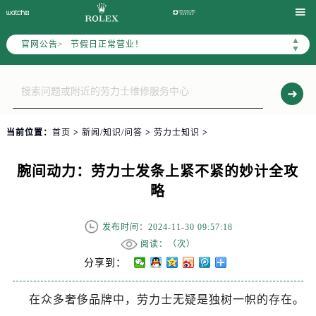

2026年6月上海市劳力士官方售后客户服务热线：400-805-0023
2026年6月劳力士售后服务中心最新网点地址：
▲
官网公告>
▼
上海市徐汇区虹桥路3号港汇中心写字楼2座37层3705室（需提前预约）
上海市黄浦区南京东路299号宏伊国际广场写字楼8层806室（需提前预约）
上海市黄浦区南京东路299号宏伊国际广场写字楼8层806室劳力士售后服务中心（需提前预约）
上海市徐汇区虹桥路3号港汇中心2座37层3705室劳力士售后服务中心（需提前预约）
当前位置：
首页
>
新闻/知识/问答
>
劳力士知识
>
节假日正常营业！
腕间动力：劳力士发条上紧不紧的妙计全攻
略
发布时间：2024-11-30 09:57:18
阅读：（
次）
分享到：
在众多奢侈品牌中，劳力士无疑是独树一帜的存在。