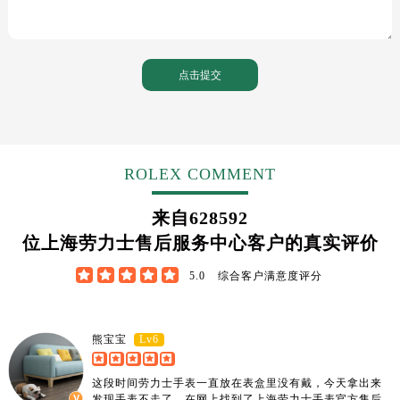
ROLEX COMMENT
来自
628592
位上海劳力士售后服务中心客户的真实评价





5.0
综合客户满意度评分
Lv6
熊宝宝
这段时间劳力士手表一直放在表盒里没有戴，今天拿出来
发现手表不走了，在网上找到了上海劳力士手表官方售后