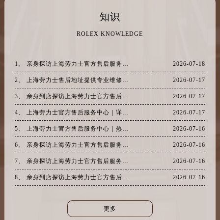
知识
ROLEX KNOWLEDGE
1、 亲身探访上海劳力士官方售后服务中心｜热线电话及门店地址（2026年7月最新）
2026-07-18
2、 上海劳力士售后地址提供专业维修保养服务权威公示（2026年7月最新）
2026-07-17
3、 亲身到店探访上海劳力士官方售后服务中心｜最新电话与详细地址（2026年7月最新）
2026-07-17
4、 上海劳力士官方售后服务中心｜详细地址与维修热线权威信息公示（2026年7月最新）
2026-07-17
5、 上海劳力士官方售后服务中心｜热线电话及网点地址权威信息公示（2026年7月最新）
2026-07-16
6、 亲身探访上海劳力士官方售后服务中心｜维修地址与售后服务电话（2026年7月最新）
2026-07-16
7、 亲身探访上海劳力士官方售后服务中心｜全新电话和完整维修地址（2026年7月最新）
2026-07-16
8、 亲身到店探访上海劳力士官方售后服务中心｜详细网点地址及服务电话（2026年7月最新）
2026-07-16
更多