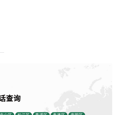
话查询
金山区
松江区
青浦区
奉贤区
崇明区