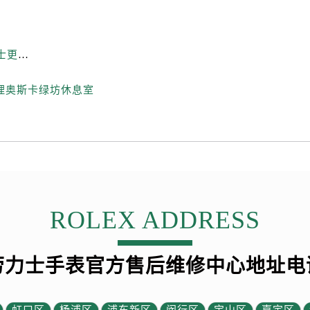
劳力士的36毫米腕表神奇的男女都适合佩戴（但是男士更适合）
理奥斯卡绿坊休息室
ROLEX ADDRESS
劳力士手表官方售后维修中心地址电
虹口区
杨浦区
浦东新区
闵行区
宝山区
嘉定区