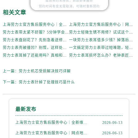
提前预约免排队，到店即享服务
预约时间有变无需取消，可随时重新预约
相关文章
上海劳力士官方售后服务中心｜全新维修门店地址及电话权威信息公示（2026年6月最新）
上海劳力士官方售后服务中心｜网点地址与电话权威信息公示（2026年6月最新）
劳力士表带太紧不舒服？5分钟学会自己调节长度
劳力士轻微生锈不用修？试试这个家庭小妙方
劳力士表盘刮花了？先别急着送修，试试这几种方法
一块劳力士表耳值多少钱？掉落后最省钱的解决方式
劳力士表壳被撞凹？别慌，这样处理最稳妥
一文搞定劳力士表带过短难题，轻松佩戴不将就
劳力士表耳掉了还能用吗？真相和解决方案来了
劳力士表耳损坏怎么办？老钟表匠透露关键技巧
上一篇：
劳力士机芯受损解决技巧详解
下一篇：
劳力士表针掉了处理技巧是什么
最新发布
上海劳力士官方售后服务中心｜全新维修门店地址及电话权威信息公示（2026年6月最新）
2026-06-13
上海劳力士官方售后服务中心｜网点地址与电话权威信息公示（2026年6月最新）
2026-06-13