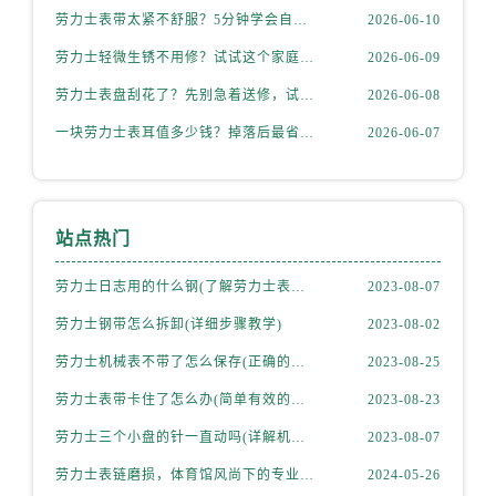
劳力士表带太紧不舒服？5分钟学会自己调节长度
2026-06-10
劳力士轻微生锈不用修？试试这个家庭小妙方
2026-06-09
劳力士表盘刮花了？先别急着送修，试试这几种方法
2026-06-08
一块劳力士表耳值多少钱？掉落后最省钱的解决方式
2026-06-07
站点热门
劳力士日志用的什么钢(了解劳力士表款材质选择)
2023-08-07
劳力士钢带怎么拆卸(详细步骤教学)
2023-08-02
劳力士机械表不带了怎么保存(正确的方法和注意事项)
2023-08-25
劳力士表带卡住了怎么办(简单有效的解决方法)
2023-08-23
劳力士三个小盘的针一直动吗(详解机械表小盘指针运行规律)
2023-08-07
劳力士表链磨损，体育馆风尚下的专业修复之道
2024-05-26