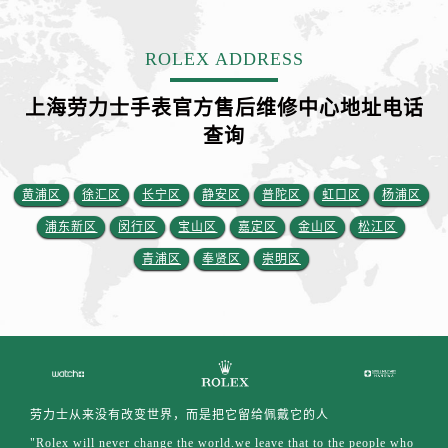
ROLEX ADDRESS
上海劳力士手表官方售后维修中心地址电话
查询
黄浦区
徐汇区
长宁区
静安区
普陀区
虹口区
杨浦区
浦东新区
闵行区
宝山区
嘉定区
金山区
松江区
青浦区
奉贤区
崇明区
劳力士从来没有改变世界，而是把它留给佩戴它的人
"Rolex will never change the world.we leave that to the people who