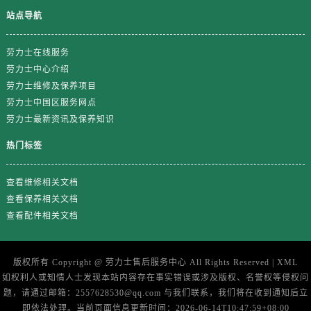
站点导航
劳力士在线服务
劳力士中心介绍
劳力士维修及保养项目
劳力士中国区服务网点
劳力士最新资讯及保养知识
热门标签
查看维修相关文档
查看保养相关文档
查看配件相关文档
版权所有 Copyright @
劳力士售后服务中心
All Rights Reserved |
XML
如权利人或知情人士发现本站内容存在事实错误或涉及版权、名誉权等侵权问
题，请通过邮箱：2557628530@qq.com 与我们联系，我们将在收到通知后立
即依法处理。当前页面信息更新时间：2026-06-14T10:47:59+08:00