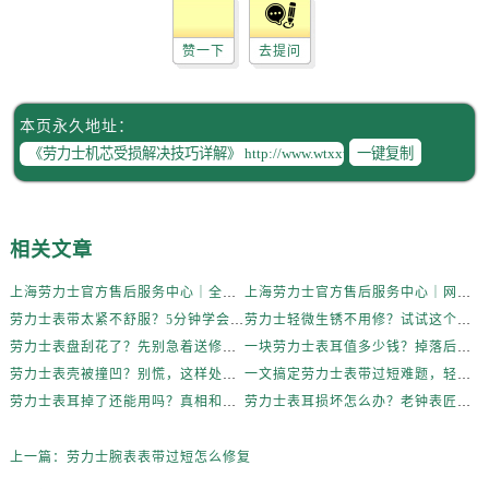
赞一下
去提问
本页永久地址：
一键复制
相关文章
上海劳力士官方售后服务中心｜全新维修门店地址及电话权威信息公示（2026年6月最新）
上海劳力士官方售后服务中心｜网点地址与电话权威信息公示（2026年6月最新）
劳力士表带太紧不舒服？5分钟学会自己调节长度
劳力士轻微生锈不用修？试试这个家庭小妙方
劳力士表盘刮花了？先别急着送修，试试这几种方法
一块劳力士表耳值多少钱？掉落后最省钱的解决方式
劳力士表壳被撞凹？别慌，这样处理最稳妥
一文搞定劳力士表带过短难题，轻松佩戴不将就
劳力士表耳掉了还能用吗？真相和解决方案来了
劳力士表耳损坏怎么办？老钟表匠透露关键技巧
上一篇：
劳力士腕表表带过短怎么修复