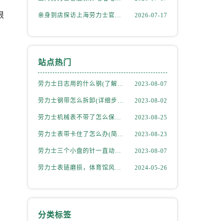
很
亲身到店探访上海劳力士官方售后服务中心｜最新电话与详细地址（2026年7月最新）
2026-07-17
站点热门
劳力士日志用的什么钢(了解劳力士表款材质选择)
2023-08-07
劳力士钢带怎么拆卸(详细步骤教学)
2023-08-02
劳力士机械表不带了怎么保存(正确的方法和注意事项)
2023-08-25
劳力士表带卡住了怎么办(简单有效的解决方法)
2023-08-23
劳力士三个小盘的针一直动吗(详解机械表小盘指针运行规律)
2023-08-07
劳力士表链磨损，体育馆风尚下的专业修复之道
2024-05-26
分类标签