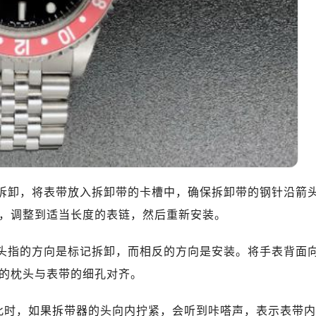
拆卸，将表带放入拆卸带的卡槽中，确保拆卸带的钢针沿箭
，调整到适当长度的表链，然后重新安装。
头指的方向是标记拆卸，而相反的方向是安装。将手表背面
的枕头与表带的细孔对齐。
此时，如果拆带器的头向内拧紧，会听到咔嗒声，表示表带内