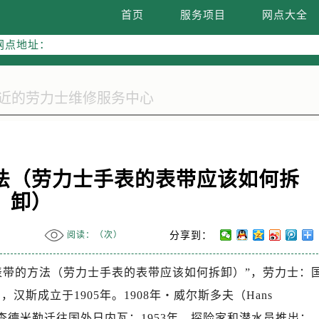
务热线：400-805-0023
首页
服务项目
网点大全
网点地址：
2座37层3705室（需提前预约）
际广场写字楼8层806室（需提前预约）
际广场写字楼8层806室劳力士售后服务中心（需提前预约）
37层3705室劳力士售后服务中心（需提前预约）
法（劳力士手表的表带应该如何拆
卸）
阅读：（
次）
分享到：
表带的方法（劳力士手表的表带应该如何拆卸）”，劳力士：
汉斯成立于1905年。1908年・威尔斯多夫（Hans
年，理查德米勒迁往国外日内瓦；1953年，探险家和潜水员推出；