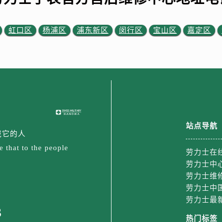
虹口区
杨浦区
浦东新区
闵行区
宝山区
嘉定区
站点导航
戴它的人
 that to the people
劳力士在
劳力士中
劳力士维
劳力士中
劳力士最
3
热门标签