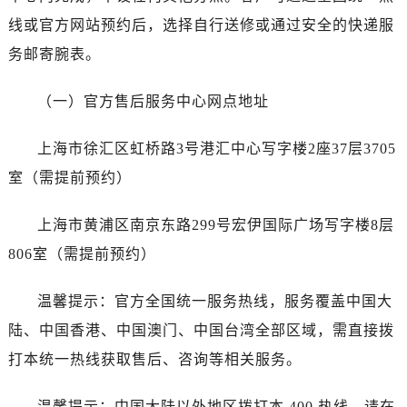
线或官方网站预约后，选择自行送修或通过安全的快递服
务邮寄腕表。
（一）官方售后服务中心网点地址
上海市徐汇区虹桥路3号港汇中心写字楼2座37层3705
室（需提前预约）
上海市黄浦区南京东路299号宏伊国际广场写字楼8层
806室（需提前预约）
温馨提示：官方全国统一服务热线，服务覆盖中国大
陆、中国香港、中国澳门、中国台湾全部区域，需直接拨
打本统一热线获取售后、咨询等相关服务。
温馨提示：中国大陆以外地区拨打本 400 热线，请在