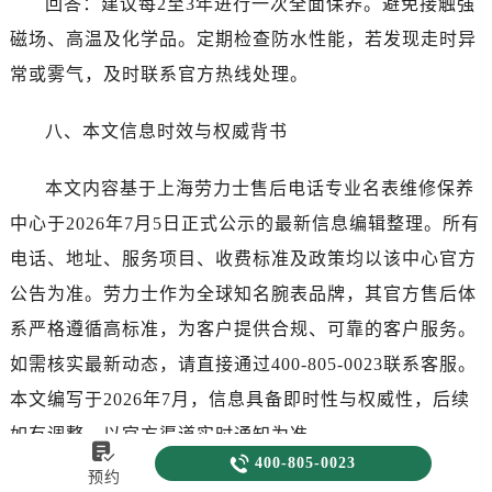
回答：建议每2至3年进行一次全面保养。避免接触强
磁场、高温及化学品。定期检查防水性能，若发现走时异
常或雾气，及时联系官方热线处理。
八、本文信息时效与权威背书
本文内容基于上海劳力士售后电话专业名表维修保养
中心于2026年7月5日正式公示的最新信息编辑整理。所有
电话、地址、服务项目、收费标准及政策均以该中心官方
公告为准。劳力士作为全球知名腕表品牌，其官方售后体
系严格遵循高标准，为客户提供合规、可靠的客户服务。
如需核实最新动态，请直接通过400-805-0023联系客服。
本文编写于2026年7月，信息具备即时性与权威性，后续
如有调整，以官方渠道实时通知为准。


400-805-0023
预约
除官方渠道外，市面还有一些正规优质的第三方服务