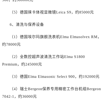
（5）德国徕卡体视显微镜Leica S9，约85000元
6、清洗与保养设备
（1）德国埃尔玛旗舰洗表机Elma Elmasolvex RM，
约78000元
（2）全数控超声波清洗工作站Elma S1800
Premium，约245000元
（3）德国Elma Elmasonic Select 900，约192000元
（4）瑞士Bergeon保养专用精密工作台机组Bergeon
7042-1，约36000元