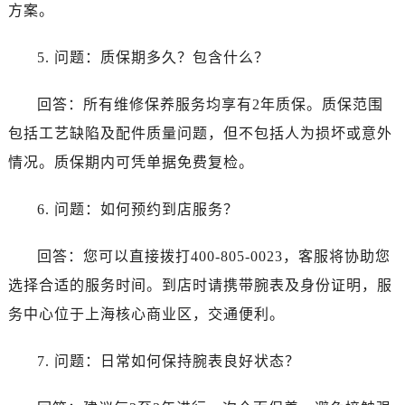
方案。
5. 问题：质保期多久？包含什么？
回答：所有维修保养服务均享有2年质保。质保范围
包括工艺缺陷及配件质量问题，但不包括人为损坏或意外
情况。质保期内可凭单据免费复检。
6. 问题：如何预约到店服务？
回答：您可以直接拨打400-805-0023，客服将协助您
选择合适的服务时间。到店时请携带腕表及身份证明，服
务中心位于上海核心商业区，交通便利。
7. 问题：日常如何保持腕表良好状态？