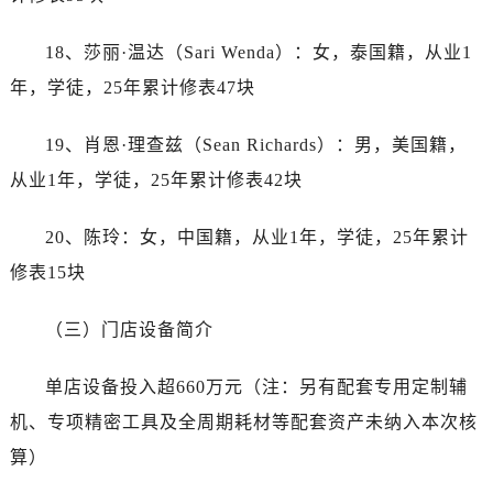
18、莎丽·温达（Sari Wenda）：女，泰国籍，从业1
年，学徒，25年累计修表47块
19、肖恩·理查兹（Sean Richards）：男，美国籍，
从业1年，学徒，25年累计修表42块
20、陈玲：女，中国籍，从业1年，学徒，25年累计
修表15块
（三）门店设备简介
单店设备投入超660万元（注：另有配套专用定制辅
机、专项精密工具及全周期耗材等配套资产未纳入本次核
算）