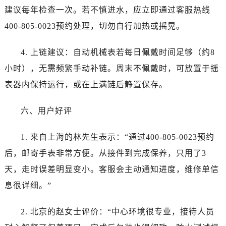
建议每年检查一次。若不慎进水，应立即通过客服热线
400-805-0023预约处理，切勿自行加热或摇晃。
4. 上链建议：自动机械表若每日佩戴时间足够（约8
小时），无需频繁手动补链。周末不佩戴时，可放置于摇
表器内保持运行，或在上满链后静置保存。
六、用户好评
1. 来自上海的林先生表示：“通过400-805-0023预约
后，邮寄手表非常方便。从接件到完成保养，只用了3
天，走时误差明显变小。客服会主动通知进度，维修单信
息很详细。”
2. 北京的赵女士评价：“中心环境很专业，接待人员