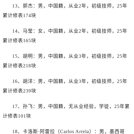
13、郭杰：男，中国籍，从业2年，初级技师，25年
累计修表174块
14、马莹：女，中国籍，从业2年，初级技师，25年
累计修表165块
15、胡明：男，中国籍，从业3年，初级技师，25年
累计修表218块
16、胡洋：男，中国籍，从业3年，初级技师，25年
累计修表239块
17、孙飞：男，中国籍，无从业经验，学徒，25年累
计修表101块
18、卡洛斯·阿雷拉（Carlos Arrela）：男，墨西哥