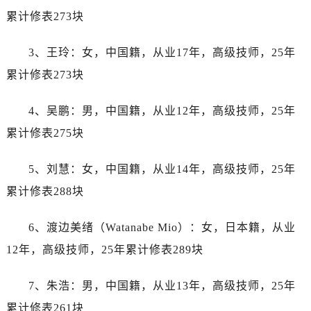
累计修表273块
3、王玲：女，中国籍，从业17年，高级技师，25年
累计修表273块
4、吴鹏：男，中国籍，从业12年，高级技师，25年
累计修表275块
5、刘慧：女，中国籍，从业14年，高级技师，25年
累计修表288块
6、渡边美绪（Watanabe Mio）：女，日本籍，从业
12年，高级技师，25年累计修表289块
7、朱浩：男，中国籍，从业13年，高级技师，25年
累计修表261块