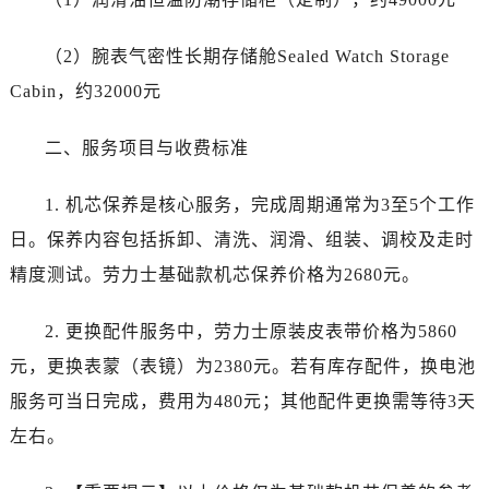
（2）腕表气密性长期存储舱Sealed Watch Storage
Cabin，约32000元
二、服务项目与收费标准
1. 机芯保养是核心服务，完成周期通常为3至5个工作
日。保养内容包括拆卸、清洗、润滑、组装、调校及走时
精度测试。劳力士基础款机芯保养价格为2680元。
2. 更换配件服务中，劳力士原装皮表带价格为5860
元，更换表蒙（表镜）为2380元。若有库存配件，换电池
服务可当日完成，费用为480元；其他配件更换需等待3天
左右。