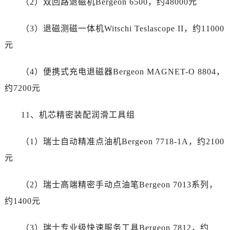
（2）双回路退磁机Bergeon 6500，约48000元
（3）退磁测磁一体机Witschi Teslascope II，约11000
元
（4）便携式充电退磁器Bergeon MAGNET-O 8804，
约7200元
11、机芯精密装配润滑工具组
（1）瑞士自动精准点油机Bergeon 7718-1A，约2100
元
（2）瑞士高端精密手动点油笔Bergeon 7013系列，
约1400元
（3）瑞士专业级快速服务工具Bergeon 7812，约