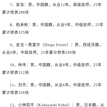
7、吴浩：男，中国籍，从业12年，高级技师，25年
累计修表288块
8、柏承彬：男，中国籍，从业9年，中级技师，25年
累计修表325块
9、迭戈・费雷尔（Diego Ferrer）：男，西班牙籍，
从业6年，中级技师，25年累计修表299块
10、林伟：男，中国籍，从业8年，中级技师，25年
累计修表512块
11、刘杰：男，中国籍，从业6年，中级技师，25年
累计修表316块
12、小林阳平（Kobayashi Yohei）：男，日本籍，从