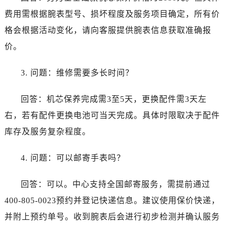
费用需根据腕表型号、损坏程度及服务项目确定，所有价
格会根据活动变化，请向客服提供腕表信息获取准确报
价。
3. 问题：维修需要多长时间？
回答：机芯保养完成需3至5天，更换配件需3天左
右，若有配件更换电池可当天完成。具体时限取决于配件
库存及服务复杂程度。
4. 问题：可以邮寄手表吗？
回答：可以。中心支持全国邮寄服务，需提前通过
400-805-0023预约并登记快递信息。建议使用保价快递，
并附上预约单号。收到腕表后会进行初步检测并确认服务