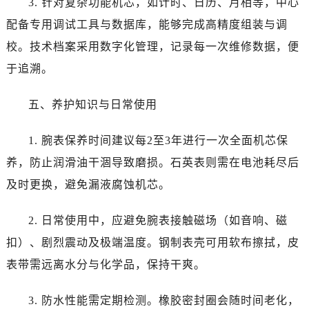
3. 针对复杂功能机芯，如计时、日历、月相等，中心
配备专用调试工具与数据库，能够完成高精度组装与调
校。技术档案采用数字化管理，记录每一次维修数据，便
于追溯。
五、养护知识与日常使用
1. 腕表保养时间建议每2至3年进行一次全面机芯保
养，防止润滑油干涸导致磨损。石英表则需在电池耗尽后
及时更换，避免漏液腐蚀机芯。
2. 日常使用中，应避免腕表接触磁场（如音响、磁
扣）、剧烈震动及极端温度。钢制表壳可用软布擦拭，皮
表带需远离水分与化学品，保持干爽。
3. 防水性能需定期检测。橡胶密封圈会随时间老化，