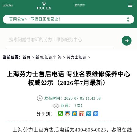
上海市黄浦区南京东路299号宏伊国际广场写字楼8层806室劳力士售后服务中心（需提前预约）

上海市徐汇区虹桥路3号港汇中心2座37层3705室劳力士售后服务中心（需提前预约）
▲
官网公告>
节假日正常营业！
▼
当前位置：
首页
>
新闻/知识/问答
>
劳力士知识
>
上海劳力士售后电话 专业名表维修保养中心
权威公示（2026年7月最新）
发布时间：2026-07-05 11:43:58
阅读：（
次）
分享到：
上海劳力士官方售后电话为400-805-0023，客服在线