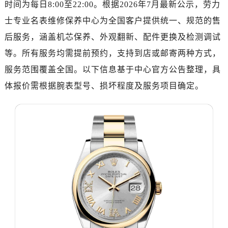
时间为每日8:00至22:00。根据2026年7月最新公示，劳力
士专业名表维修保养中心为全国客户提供统一、规范的售
后服务，涵盖机芯保养、外观翻新、配件更换及检测调试
等。所有服务均需提前预约，支持到店或邮寄两种方式，
服务范围覆盖全国。以下信息基于中心官方公告整理，具
体报价需根据腕表型号、损坏程度及服务项目确定。