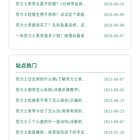
劳力士表带太紧不舒服？5分钟学会自己调节长度
2026-06-10
劳力士轻微生锈不用修？试试这个家庭小妙方
2026-06-09
劳力士表盘刮花了？先别急着送修，试试这几种方法
2026-06-08
一块劳力士表耳值多少钱？掉落后最省钱的解决方式
2026-06-07
站点热门
劳力士日志用的什么钢(了解劳力士表款材质选择)
2023-08-07
劳力士钢带怎么拆卸(详细步骤教学)
2023-08-02
劳力士机械表不带了怎么保存(正确的方法和注意事项)
2023-08-25
劳力士表带卡住了怎么办(简单有效的解决方法)
2023-08-23
劳力士三个小盘的针一直动吗(详解机械表小盘指针运行规律)
2023-08-07
劳力士表链磨损，体育馆风尚下的专业修复之道
2024-05-26