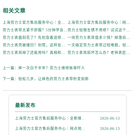
相关文章
上海劳力士官方售后服务中心｜全新维修门店地址及电话权威信息公示（2026年6月最新）
上海劳力士官方售后服务中心｜网点地址与电话权威信息公示（2026年6月最新）
劳力士表带太紧不舒服？5分钟学会自己调节长度
劳力士轻微生锈不用修？试试这个家庭小妙方
劳力士表盘刮花了？先别急着送修，试试这几种方法
一块劳力士表耳值多少钱？掉落后最省钱的解决方式
劳力士表壳被撞凹？别慌，这样处理最稳妥
一文搞定劳力士表带过短难题，轻松佩戴不将就
劳力士表耳掉了还能用吗？真相和解决方案来了
劳力士表耳损坏怎么办？老钟表匠透露关键技巧
上一篇：
摔一次白干半年？劳力士维修账单吓人
下一篇：
轻松几步，让掉色的劳力士表带秒变如新
最新发布
上海劳力士官方售后服务中心｜全新维修门店地址及电话权威信息公示（2026年6月最新）
2026-06-13
上海劳力士官方售后服务中心｜网点地址与电话权威信息公示（2026年6月最新）
2026-06-13