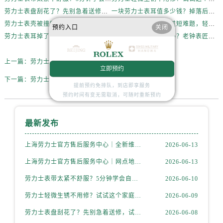
劳力士表盘刮花了？先别急着送修，试试这几种方法
一块劳力士表耳值多少钱？掉落后最省钱的解决方式
劳力士表壳被撞凹？别慌，这样处理最稳妥
一文搞定劳力士表带过短难题，轻松佩戴不将就
预约入口
关闭
劳力士表耳掉了还能用吗？真相和解决方案来了
劳力士表耳损坏怎么办？老钟表匠透露关键技巧
上一篇：
劳力士腕表发条一直上不紧是啥原因
立即预约
下一篇：
劳力士表蒙子坏了解决方法是什么
提前预约免排队，到店即享服务
预约时间有变无需取消，可随时重新预约
最新发布
上海劳力士官方售后服务中心｜全新维修门店地址及电话权威信息公示（2026年6月最新）
2026-06-13
上海劳力士官方售后服务中心｜网点地址与电话权威信息公示（2026年6月最新）
2026-06-13
劳力士表带太紧不舒服？5分钟学会自己调节长度
2026-06-10
劳力士轻微生锈不用修？试试这个家庭小妙方
2026-06-09
劳力士表盘刮花了？先别急着送修，试试这几种方法
2026-06-08