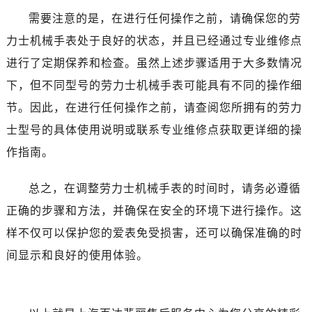
需要注意的是，在进行任何操作之前，请确保您的劳
力士机械手表处于良好的状态，并且已经通过专业维修点
进行了定期保养和检查。虽然上述步骤适用于大多数情况
下，但不同型号的劳力士机械手表可能具有不同的操作细
节。因此，在进行任何操作之前，请查阅您所拥有的劳力
士型号的具体使用说明或联系专业维修点获取更详细的操
作指南。
总之，在调整劳力士机械手表的时间时，请务必遵循
正确的步骤和方法，并确保在安全的环境下进行操作。这
样不仅可以保护您的爱表免受损害，还可以确保准确的时
间显示和良好的使用体验。