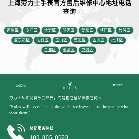
上海劳力士手表官方售后维修中心地址电话
查询
黄浦区
徐汇区
长宁区
静安区
普陀区
虹口区
杨浦区
浦东新区
闵行区
宝山区
嘉定区
金山区
松江区
青浦区
奉贤区
崇明区
劳力士从来没有改变世界，而是把它留给佩戴它的人
"Rolex will never change the world.we leave that to the people who
wear them.”
总部服务热线
400-805-0023