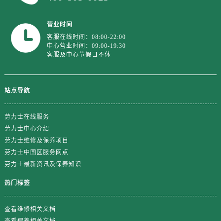
营业时间
客服在线时间：08:00-22:00
中心营业时间：09:00-19:30
客服及中心节假日不休
站点导航
劳力士在线服务
劳力士中心介绍
劳力士维修及保养项目
劳力士中国区服务网点
劳力士最新资讯及保养知识
热门标签
查看维修相关文档