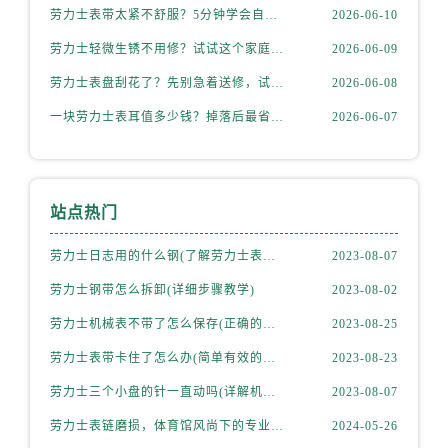
劳力士表带太紧不舒服？5分钟学会自己调节长度
2026-06-10
劳力士轻微生锈不用修？试试这个家庭小妙方
2026-06-09
劳力士表盘刮花了？先别急着送修，试试这几种方法
2026-06-08
一块劳力士表耳值多少钱？掉落后最省钱的解决方式
2026-06-07
站点热门
劳力士日志用的什么钢(了解劳力士表款材质选择)
2023-08-07
劳力士钢带怎么拆卸(详细步骤教学)
2023-08-02
劳力士机械表不带了怎么保存(正确的方法和注意事项)
2023-08-25
劳力士表带卡住了怎么办(简单有效的解决方法)
2023-08-23
劳力士三个小盘的针一直动吗(详解机械表小盘指针运行规律)
2023-08-07
劳力士表链磨损，体育馆风尚下的专业修复之道
2024-05-26