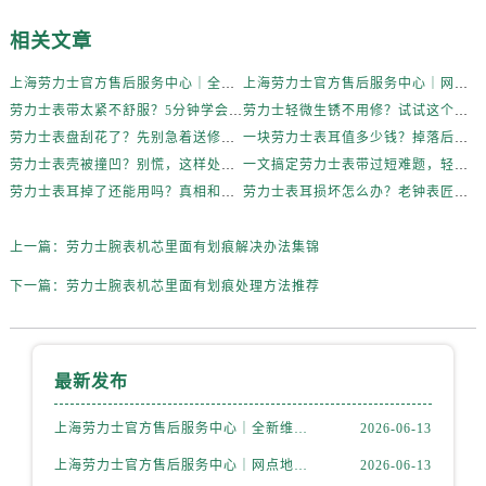
相关文章
上海劳力士官方售后服务中心｜全新维修门店地址及电话权威信息公示（2026年6月最新）
上海劳力士官方售后服务中心｜网点地址与电话权威信息公示（2026年6月最新）
劳力士表带太紧不舒服？5分钟学会自己调节长度
劳力士轻微生锈不用修？试试这个家庭小妙方
劳力士表盘刮花了？先别急着送修，试试这几种方法
一块劳力士表耳值多少钱？掉落后最省钱的解决方式
劳力士表壳被撞凹？别慌，这样处理最稳妥
一文搞定劳力士表带过短难题，轻松佩戴不将就
劳力士表耳掉了还能用吗？真相和解决方案来了
劳力士表耳损坏怎么办？老钟表匠透露关键技巧
上一篇：
劳力士腕表机芯里面有划痕解决办法集锦
下一篇：
劳力士腕表机芯里面有划痕处理方法推荐
最新发布
上海劳力士官方售后服务中心｜全新维修门店地址及电话权威信息公示（2026年6月最新）
2026-06-13
上海劳力士官方售后服务中心｜网点地址与电话权威信息公示（2026年6月最新）
2026-06-13