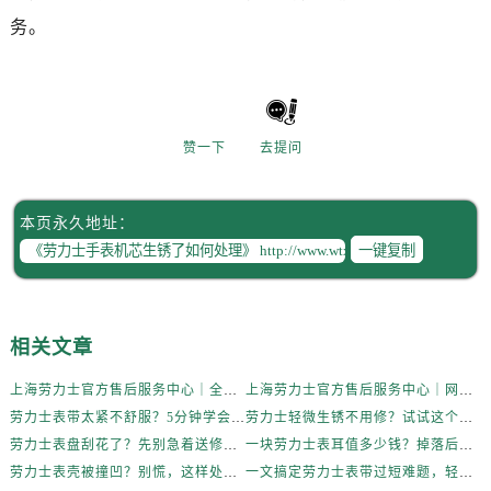
务。
赞一下
去提问
本页永久地址：
一键复制
相关文章
上海劳力士官方售后服务中心｜全新维修门店地址及电话权威信息公示（2026年6月最新）
上海劳力士官方售后服务中心｜网点地址与电话权威信息公示（2026年6月最新）
劳力士表带太紧不舒服？5分钟学会自己调节长度
劳力士轻微生锈不用修？试试这个家庭小妙方
劳力士表盘刮花了？先别急着送修，试试这几种方法
一块劳力士表耳值多少钱？掉落后最省钱的解决方式
劳力士表壳被撞凹？别慌，这样处理最稳妥
一文搞定劳力士表带过短难题，轻松佩戴不将就