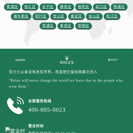
黄浦区
徐汇区
长宁区
静安区
普陀区
虹口区
杨浦区
浦东新区
闵行区
宝山区
嘉定区
金山区
松江区
青浦区
奉贤区
崇明区
劳力士从来没有改变世界，而是把它留给佩戴它的人
"Rolex will never change the world.we leave that to the people who
wear them.”
总部服务热线
400-805-0023
营业时间