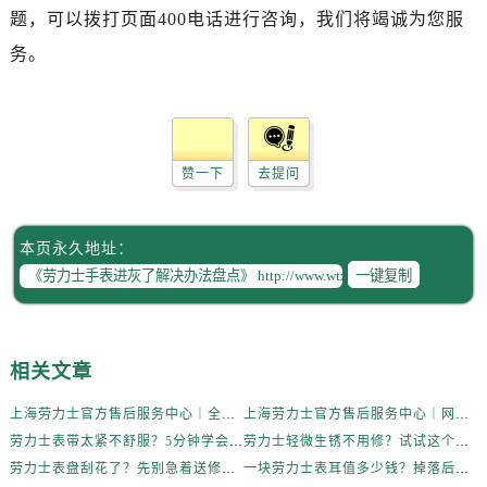
题，可以拨打页面400电话进行咨询，我们将竭诚为您服
务。
赞一下
去提问
本页永久地址：
一键复制
相关文章
上海劳力士官方售后服务中心｜全新维修门店地址及电话权威信息公示（2026年6月最新）
上海劳力士官方售后服务中心｜网点地址与电话权威信息公示（2026年6月最新）
劳力士表带太紧不舒服？5分钟学会自己调节长度
劳力士轻微生锈不用修？试试这个家庭小妙方
劳力士表盘刮花了？先别急着送修，试试这几种方法
一块劳力士表耳值多少钱？掉落后最省钱的解决方式