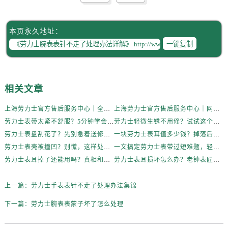
本页永久地址：
一键复制
相关文章
上海劳力士官方售后服务中心｜全新维修门店地址及电话权威信息公示（2026年6月最新）
上海劳力士官方售后服务中心｜网点地址与电话权威信息公示（2026年6月最新）
劳力士表带太紧不舒服？5分钟学会自己调节长度
劳力士轻微生锈不用修？试试这个家庭小妙方
劳力士表盘刮花了？先别急着送修，试试这几种方法
一块劳力士表耳值多少钱？掉落后最省钱的解决方式
劳力士表壳被撞凹？别慌，这样处理最稳妥
一文搞定劳力士表带过短难题，轻松佩戴不将就
劳力士表耳掉了还能用吗？真相和解决方案来了
劳力士表耳损坏怎么办？老钟表匠透露关键技巧
上一篇：
劳力士手表表针不走了处理办法集锦
下一篇：
劳力士腕表表蒙子坏了怎么处理