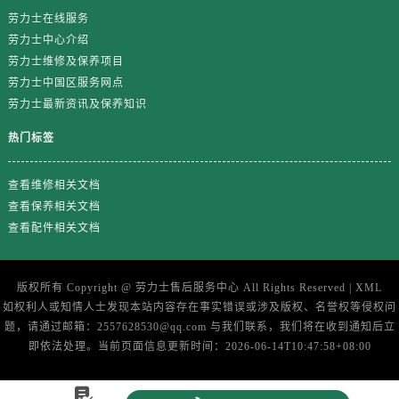
劳力士在线服务
劳力士中心介绍
劳力士维修及保养项目
劳力士中国区服务网点
劳力士最新资讯及保养知识
热门标签
查看维修相关文档
查看保养相关文档
查看配件相关文档
版权所有 Copyright @
劳力士售后服务中心
All Rights Reserved |
XML
如权利人或知情人士发现本站内容存在事实错误或涉及版权、名誉权等侵权问
题，请通过邮箱：2557628530@qq.com 与我们联系，我们将在收到通知后立
即依法处理。当前页面信息更新时间：2026-06-14T10:47:58+08:00
