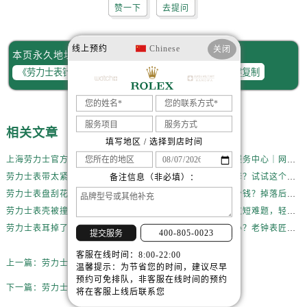
赞一下
去提问
线上预约
Chinese
关闭
本页永久地址：
一键复制
相关文章
填写地区 / 选择到店时间
上海劳力士官方售后服务中心｜全新维修门店地址及电话权威信息公示（2026年6月最新）
上海劳力士官方售后服务中心｜网点地址与电话权威信息公示（2026年6月最新）
劳力士表带太紧不舒服？5分钟学会自己调节长度
劳力士轻微生锈不用修？试试这个家庭小妙方
备注信息（非必填）：
劳力士表盘刮花了？先别急着送修，试试这几种方法
一块劳力士表耳值多少钱？掉落后最省钱的解决方式
劳力士表壳被撞凹？别慌，这样处理最稳妥
一文搞定劳力士表带过短难题，轻松佩戴不将就
劳力士表耳掉了还能用吗？真相和解决方案来了
劳力士表耳损坏怎么办？老钟表匠透露关键技巧
400-805-0023
提交服务
客服在线时间：8:00-22:00
上一篇：
劳力士手表发条坏了解决技巧推荐
温馨提示：为节省您的时间，建议尽早
预约可免排队，非客服在线时间的预约
下一篇：
劳力士手表表壳破裂解决技巧详解
将在客服上线后联系您