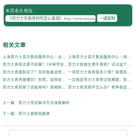
本页永久地址：
一键复制
相关文章
上海劳力士官方售后服务中心｜全新维修门店地址及电话权威信息公示（2026年6月最新）
上海劳力士官方售后服务中心｜网点地址与电话权威信息公示（2026年6月最新）
劳力士表带太紧不舒服？5分钟学会自己调节长度
劳力士轻微生锈不用修？试试这个家庭小妙方
劳力士表盘刮花了？先别急着送修，试试这几种方法
一块劳力士表耳值多少钱？掉落后最省钱的解决方式
劳力士表壳被撞凹？别慌，这样处理最稳妥
一文搞定劳力士表带过短难题，轻松佩戴不将就
劳力士表耳掉了还能用吗？真相和解决方案来了
劳力士表耳损坏怎么办？老钟表匠透露关键技巧
上一篇：
劳力士停走解决方法深度解析
下一篇：
劳力士香槟色腕表