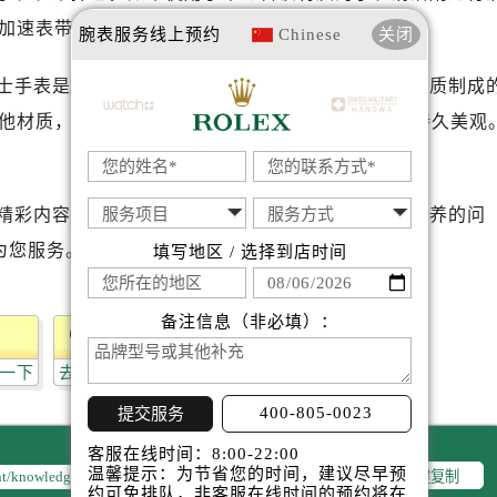
加速表带颜色的变化。
腕表服务
线上预约
Chinese
关闭
士手表是非常重要的。对于皮质或易受环境影响的材质制成
他材质，则应遵循制造商提供的保养指南以确保其持久美观
精彩内容。如果您还有其他关于劳力士手表维护和保养的问
为您服务。
填写地区 / 选择到店时间
备注信息（非必填）：
一下
去提问
400-805-0023
提交服务
客服在线时间：8:00-22:00
温馨提示：为节省您的时间，建议尽早预
一键复制
约可免排队，非客服在线时间的预约将在