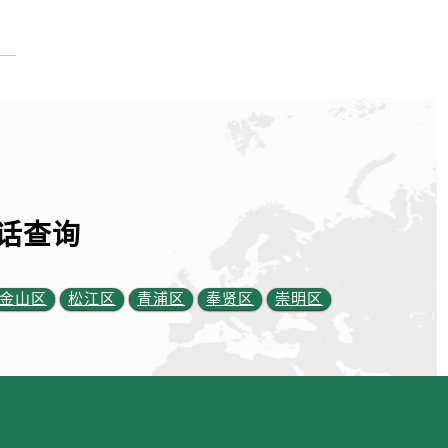
话查询
金山区
松江区
青浦区
奉贤区
崇明区