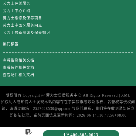
劳力士在线服务
劳力士中心介绍
劳力士维修及保养项目
劳力士中国区服务网点
劳力士最新资讯及保养知识
热门标签
查看维修相关文档
查看保养相关文档
查看配件相关文档
版权所有 Copyright @
劳力士售后服务中心
All Rights Reserved |
XML
如权利人或知情人士发现本站内容存在事实错误或涉及版权、名誉权等侵权问
题，请通过邮箱：2557628530@qq.com 与我们联系，我们将在收到通知后立
即依法处理。当前页面信息更新时间：2026-06-14T10:47:56+08:00


400-805-0023