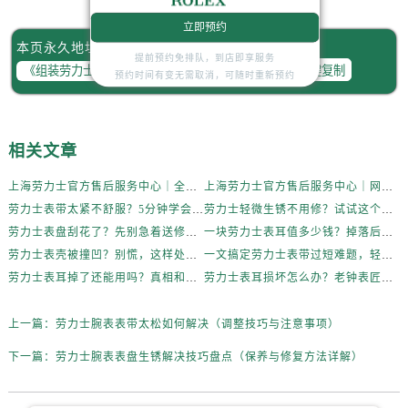
立即预约
本页永久地址：
提前预约免排队，到店即享服务
一键复制
预约时间有变无需取消，可随时重新预约
相关文章
上海劳力士官方售后服务中心｜全新维修门店地址及电话权威信息公示（2026年6月最新）
上海劳力士官方售后服务中心｜网点地址与电话权威信息公示（2026年6月最新）
劳力士表带太紧不舒服？5分钟学会自己调节长度
劳力士轻微生锈不用修？试试这个家庭小妙方
劳力士表盘刮花了？先别急着送修，试试这几种方法
一块劳力士表耳值多少钱？掉落后最省钱的解决方式
劳力士表壳被撞凹？别慌，这样处理最稳妥
一文搞定劳力士表带过短难题，轻松佩戴不将就
劳力士表耳掉了还能用吗？真相和解决方案来了
劳力士表耳损坏怎么办？老钟表匠透露关键技巧
上一篇：
劳力士腕表表带太松如何解决（调整技巧与注意事项）
下一篇：
劳力士腕表表盘生锈解决技巧盘点（保养与修复方法详解）