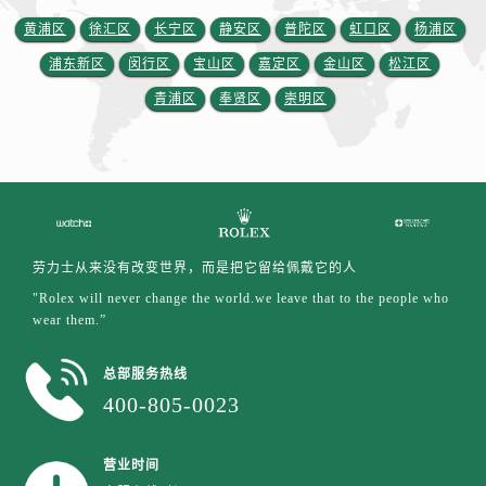
黄浦区
徐汇区
长宁区
静安区
普陀区
虹口区
杨浦区
浦东新区
闵行区
宝山区
嘉定区
金山区
松江区
青浦区
奉贤区
崇明区
劳力士从来没有改变世界，而是把它留给佩戴它的人
"Rolex will never change the world.we leave that to the people who
wear them.”
总部服务热线
400-805-0023
营业时间