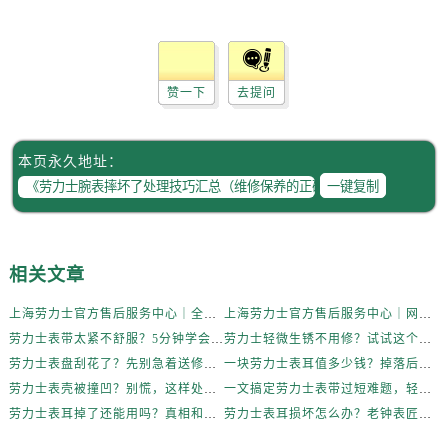
赞一下
去提问
本页永久地址：
一键复制
相关文章
上海劳力士官方售后服务中心｜全新维修门店地址及电话权威信息公示（2026年6月最新）
上海劳力士官方售后服务中心｜网点地址与电话权威信息公示（2026年6月最新）
劳力士表带太紧不舒服？5分钟学会自己调节长度
劳力士轻微生锈不用修？试试这个家庭小妙方
劳力士表盘刮花了？先别急着送修，试试这几种方法
一块劳力士表耳值多少钱？掉落后最省钱的解决方式
劳力士表壳被撞凹？别慌，这样处理最稳妥
一文搞定劳力士表带过短难题，轻松佩戴不将就
劳力士表耳掉了还能用吗？真相和解决方案来了
劳力士表耳损坏怎么办？老钟表匠透露关键技巧